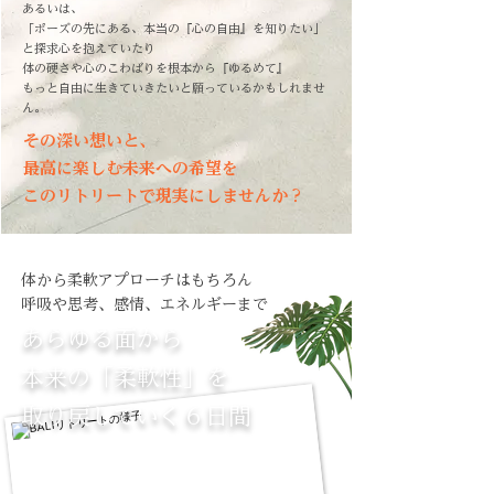
あるいは、
「ポーズの先にある、本当の『心の自由』を知りたい」
と探求心を抱えていたり
体の硬さや心のこわばりを根本から『ゆるめて』
もっと自由に生きていきたいと願っているかもしれませ
ん。
その深い想いと、
最高に楽しむ未来への希望を
このリトリートで現実にしませんか？
体から柔軟アプローチはもちろん
呼吸や思考、感情、エネルギーまで
あらゆる面から
本来の「柔軟性」を
取り戻していく６日間