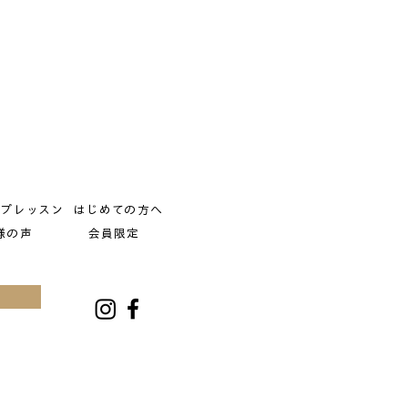
ープレッスン
はじめての方へ
様の声
会員限定
出産後にパーソナルに来てく
れました。