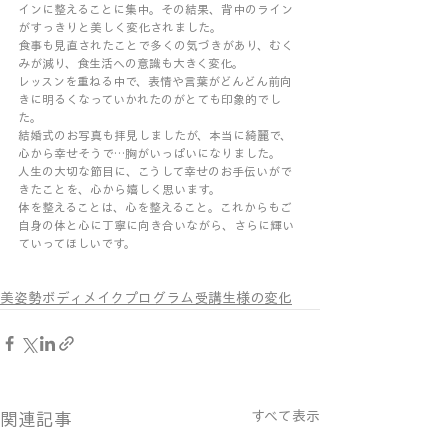
インに整えることに集中。その結果、背中のライン
がすっきりと美しく変化されました。
食事も見直されたことで多くの気づきがあり、むく
みが減り、食生活への意識も大きく変化。
レッスンを重ねる中で、表情や言葉がどんどん前向
きに明るくなっていかれたのがとても印象的でし
た。
結婚式のお写真も拝見しましたが、本当に綺麗で、
心から幸せそうで…胸がいっぱいになりました。
人生の大切な節目に、こうして幸せのお手伝いがで
きたことを、心から嬉しく思います。
体を整えることは、心を整えること。これからもご
自身の体と心に丁寧に向き合いながら、さらに輝い
ていってほしいです。
美姿勢ボディメイクプログラム受講生様の変化
すべて表示
関連記事