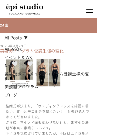
記事
All Posts
2025年9月20日
All Posts
美姿勢プログラム受講生様の変化
イベント＆WS
News
美姿勢ボディメイクプログラム受講生様の変
化
美姿勢プログラム
ブログ
結婚式が決まり、「ウェディングドレスを綺麗に着
たい。背中とデコルテを整えたい！」と飛び込んで
きてくださいました。
さらに「マインド面も変わりたい」と。まずその決
断が本当に素晴らしいです。
下半身も気にされていましたが、今回は上半身をメ