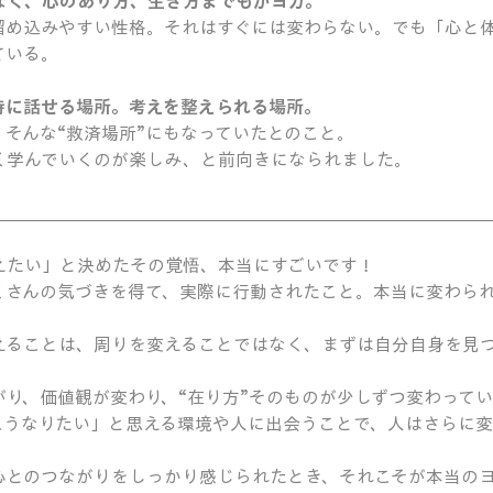
なく、心のあり方、生き方までもがヨガ。
溜め込みやすい性格。それはすぐには変わらない。でも「心と
ている。
時に話せる場所。考えを整えられる場所。
そんな“救済場所”にもなっていたとのこと。
く学んでいくのが楽しみ、と前向きになられました。
＿＿＿＿＿＿＿＿＿＿＿＿＿＿＿＿＿＿＿＿＿＿＿＿＿＿＿＿
えたい」と決めたその覚悟、本当にすごいです！
くさんの気づきを得て、実際に行動されたこと。本当に変わら
えることは、周りを変えることではなく、まずは自分自身を見
がり、価値観が変わり、“在り方”そのものが少しずつ変わって
こうなりたい」と思える環境や人に出会うことで、人はさらに変
心とのつながりをしっかり感じられたとき、それこそが本当の