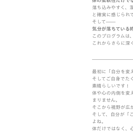
体の柔軟性だけで
落ち込みやすく、
と確実に感じられ
そして――
気分が落ちている
このプログラムは、
これからさらに深
＿＿＿＿＿＿＿＿
最初に「自分を変
そしてご自身でた
素晴らしいです！
体や心の内側を変
まりません。
そこから視野が広
そして、自分が「
よね。
体だけではなく、