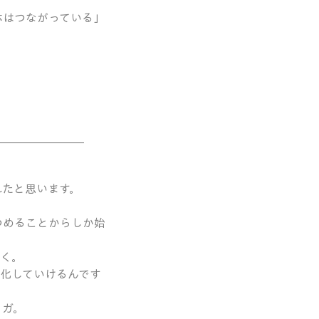
体はつながっている」
＿＿＿＿＿＿＿＿
れたと思います。
つめることからしか始
いく。
化していけるんです
ヨガ。