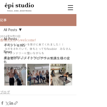
記事
All Posts
2024年9月13日
All Posts
香港🇭🇰からwelcome!
香港からレッスンを受けに来てくれました！！
イベント＆WS
ヨガをされていて、体もとってもflexible!　みなさん
News
もフレンドリーに整いながらも
楽しい時間となりました。Thank you
美姿勢ボディメイクプログラム受講生様の変
化
美姿勢プログラム
ブログ
ブログ