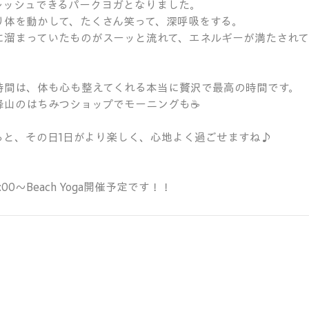
レッシュできるパークヨガとなりました。
り体を動かして、たくさん笑って、深呼吸をする。
に溜まっていたものがスーッと流れて、エネルギーが満たされ
時間は、体も心も整えてくれる本当に贅沢で最高の時間です。
山のはちみつショップでモーニングも☕️
ると、その日1日がより楽しく、心地よく過ごせますね♪
:00〜Beach Yoga開催予定です！！