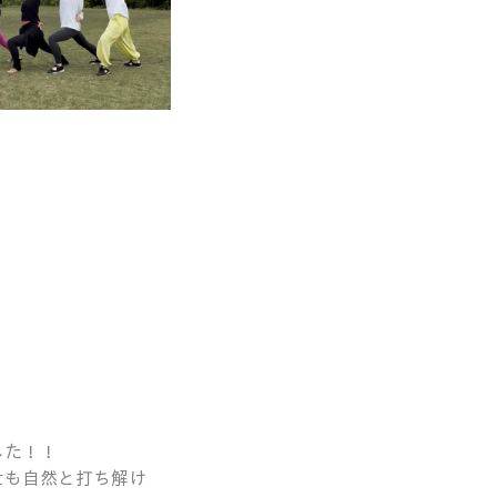
した！！
士も自然と打ち解け