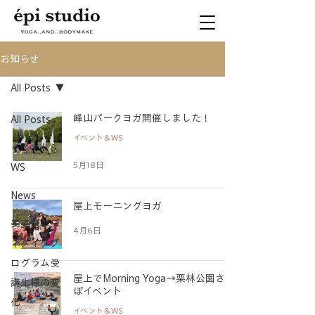
お知らせ
All Posts
峰山パークヨガ開催しました！
All Posts
イベント＆WS
イベント＆
5月18日
WS
News
屋上モーニングヨガ
美姿勢ボデ
4月6日
ィメイクプ
ログラム受
屋上でMorning Yoga→栗林公園さん
講生様の変
ぽイベント
化
イベント＆WS